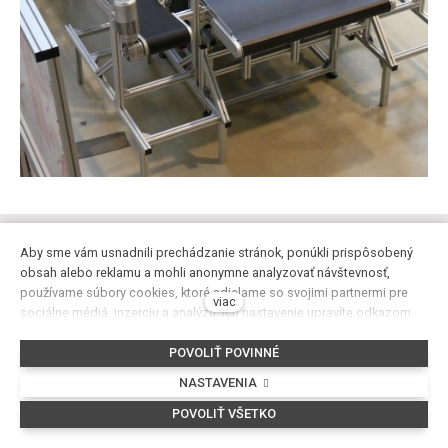
Aby sme vám usnadnili prechádzanie stránok, ponúkli prispôsobený
obsah alebo reklamu a mohli anonymne analyzovať návštevnosť,
Výpočet nosníka
používame súbory cookies, ktoré sdielame so svojimi partnermi pre
viac
sociálne médiá, inzerciu a analýzu. Ich nastavenie upravíte odkazom
"Nastavenie cookies" a kedykoľvek ich môžete zmeniť v patičke webu.
POVOLIŤ POVINNÉ
Podrobnejšie informácie nájdete v našich Zásadách ochrany
osobných údajov a používanie súború cookies. Súhlasíte s používaním
NASTAVENIA
cookies?
POVOLIŤ VŠETKO