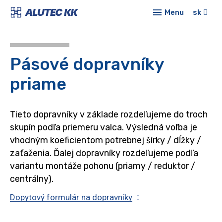
Menu
sk
Prod
Hli
E-sh
Pásové dopravníky
syst
Konf
priame
Šta
profil
Aktua
Dop
Tieto dopravníky v základe rozdeľujeme do troch
O ná
skupín podľa priemeru valca. Výsledná voľba je
Mod
vhodným koeficientom potrebnej šírky / dĺžky /
Kont
stoly
zaťaženia. Ďalej dopravníky rozdeľujeme podľa
variantu montáže pohonu (priamy / reduktor /
Lin
centrálny).
Rúr
Dopytový formulár na dopravníky
syst
Och