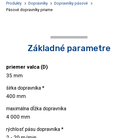
Produkty
Dopravníky
Dopravníky pásové
kryt
Pásové dopravníky priame
Sta
UV
Typ
Základné parametre
AL
priemer valca (D)
sol
35 mm
Fa
šírka dopravníka *
400 mm
maximálna dĺžka dopravníka
4 000 mm
rýchlosť pásu dopravníka *
2 - 20 m/min